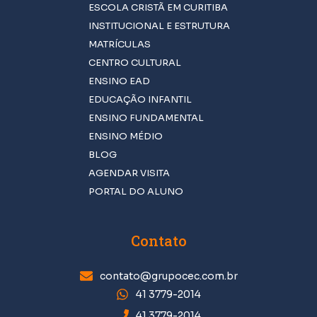
Como ensinar matemática para crianças de
ESCOLA CRISTÃ EM CURITIBA
forma divertida
INSTITUCIONAL E ESTRUTURA
O que podemos fazer para promover a saúde
MATRÍCULAS
mental na escola?
CENTRO CULTURAL
Conheça as cinco solas da reforma protestante
ENSINO EAD
Como promover a inclusão de alunos com TDAH
EDUCAÇÃO INFANTIL
na escola
ENSINO FUNDAMENTAL
A importância da culinária na educação infantil
ENSINO MÉDIO
Encontre a escola cristã perfeita em Curitiba
BLOG
para seu filho
AGENDAR VISITA
A importância da educação ambiental nas
PORTAL DO ALUNO
escolas!
A importância de trabalhar as emoções na
educação infantil
Contato
Saiba qual a importância da educação física na
educação infantil
contato@grupocec.com.br
Como lidar com a falta de limites na educação
41 3779-2014
infantil?
41 3779-2014