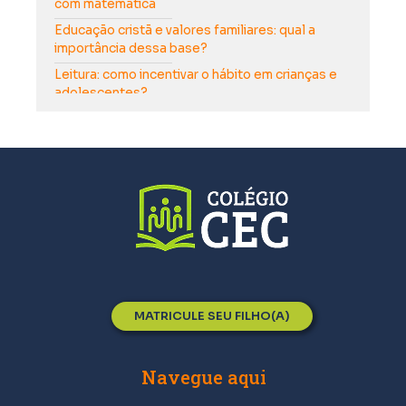
com matemática
Educação cristã e valores familiares: qual a
importância dessa base?
Leitura: como incentivar o hábito em crianças e
adolescentes?
Como ajudar seu filho adolescente a tomar
decisões conscientes sobre o futuro
Como escolher a melhor escola para o ensino
médio do seu filho?
Como manter as crianças ocupadas nas férias
escolares?
A importância do sono na aprendizagem dos
alunos
Como lidar com o uso excessivo de tecnologia e
redes sociais pelos adolescentes?
MATRICULE SEU FILHO(A)
Como Ajudar os Filhos a Serem Responsáveis?
Como a Arte Ajuda no Desenvolvimento
Navegue aqui
Infantil?